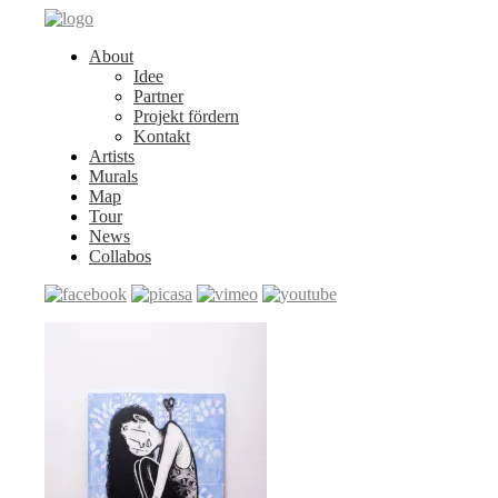
About
Idee
Partner
Projekt fördern
Kontakt
Artists
Murals
Map
Tour
News
Collabos