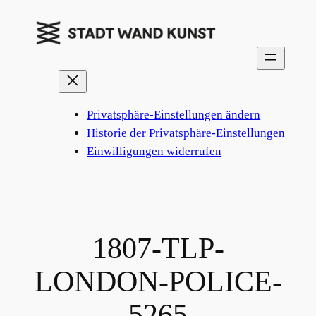
Zum
Inhalt
springen
Privatsphäre-Einstellungen ändern
Historie der Privatsphäre-Einstellungen
Einwilligungen widerrufen
1807-TLP-
LONDON-POLICE-
5265