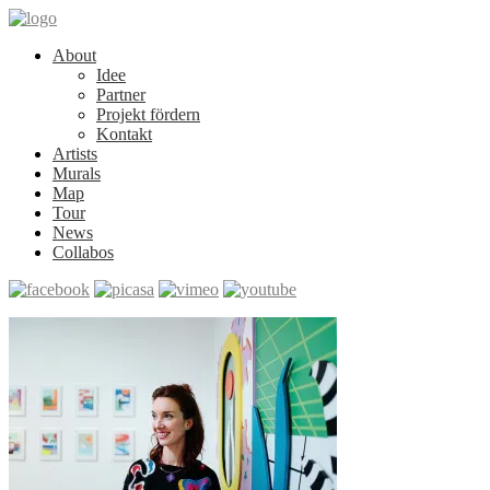
About
Idee
Partner
Projekt fördern
Kontakt
Artists
Murals
Map
Tour
News
Collabos