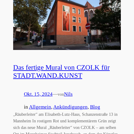
Das fertige Mural von CZOLK für
STADT.WAND.KUNST
Okt. 15, 2024
—
Nils
von
in
Allgemein
, 
Ankündigungen
, 
Blog
„Räuberleiter“ am Elisabeth-Lutz-Haus, Schanzenstraße 13 in
Mannheim In rostigem Rot und komplementärem Grün zeigt
sich das neue Mural „Räuberleiter“ von CZOLK – am selben
Ort im Mannheimer Stadtteil Jungbusch, an dem der Künstler