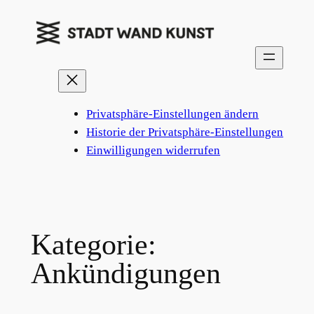
Zum
Inhalt
springen
Privatsphäre-Einstellungen ändern
Historie der Privatsphäre-Einstellungen
Einwilligungen widerrufen
Kategorie:
Ankündigungen