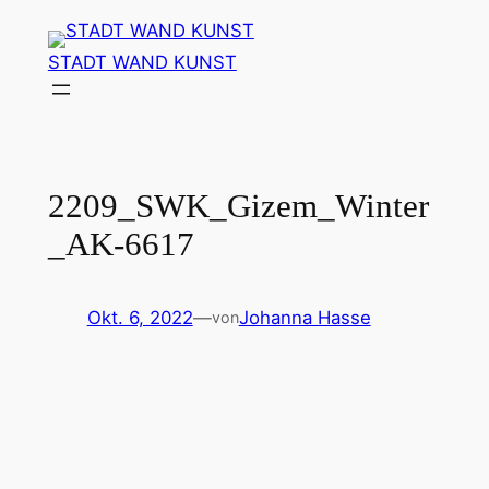
Zum
Inhalt
STADT WAND KUNST
springen
2209_SWK_Gizem_Winter
_AK-6617
Okt. 6, 2022
—
Johanna Hasse
von