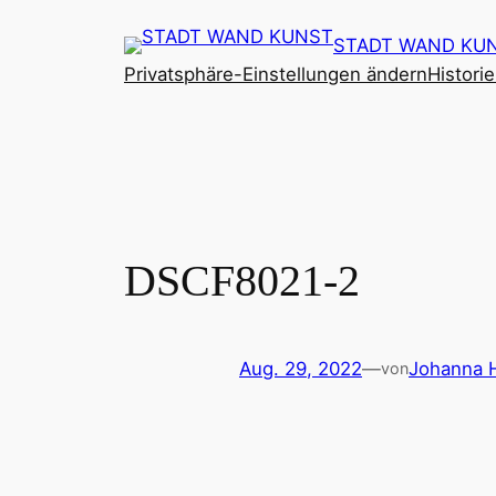
Zum
STADT WAND KU
Inhalt
Privatsphäre-Einstellungen ändern
Histori
springen
DSCF8021-2
Aug. 29, 2022
—
Johanna 
von