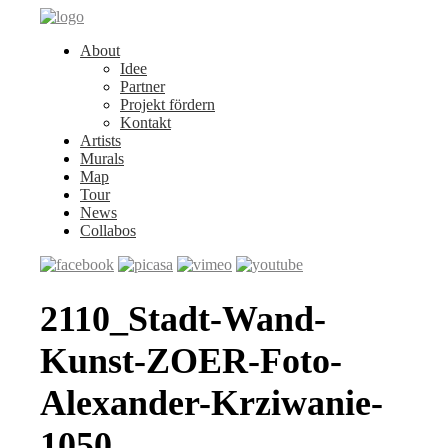
About
Idee
Partner
Projekt fördern
Kontakt
Artists
Murals
Map
Tour
News
Collabos
2110_Stadt-Wand-
Kunst-ZOER-Foto-
Alexander-Krziwanie-
1050