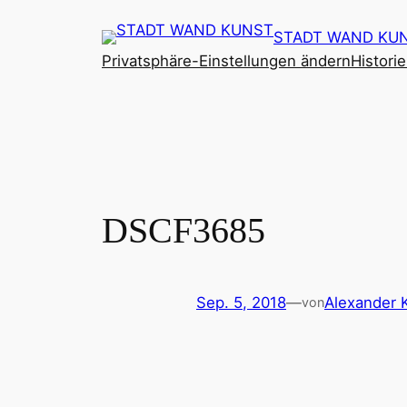
Zum
STADT WAND KU
Inhalt
Privatsphäre-Einstellungen ändern
Histori
springen
DSCF3685
Sep. 5, 2018
—
Alexander 
von