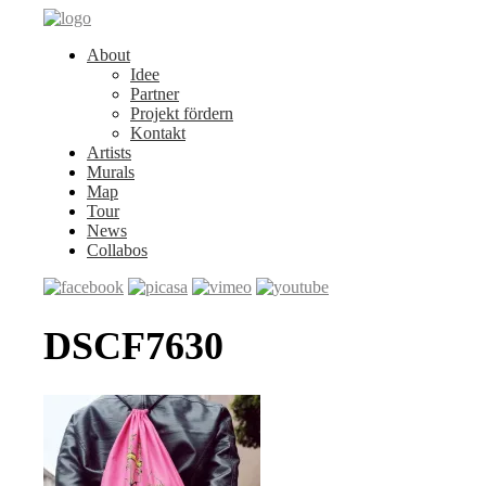
About
Idee
Partner
Projekt fördern
Kontakt
Artists
Murals
Map
Tour
News
Collabos
DSCF7630