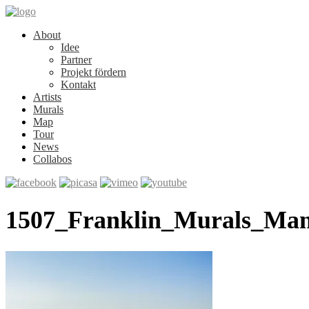
About
Idee
Partner
Projekt fördern
Kontakt
Artists
Murals
Map
Tour
News
Collabos
1507_Franklin_Murals_Ma