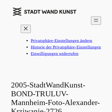
Zum
Inhalt
springen
Privatsphäre-Einstellungen ändern
Historie der Privatsphäre-Einstellungen
Einwilligungen widerrufen
2005-StadtWandKunst-
BOND-TRULUV-
Mannheim-Foto-Alexander-
Krziwanie-2726