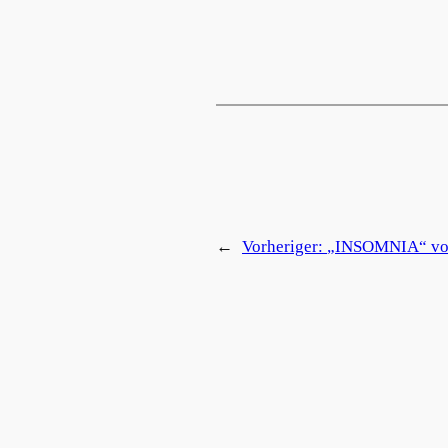
←
Vorheriger:
„INSOMNIA“ von 