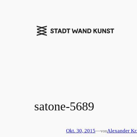
Zum
Inhalt
springen
satone-5689
Okt. 30, 2015
—
Alexander Kr
von