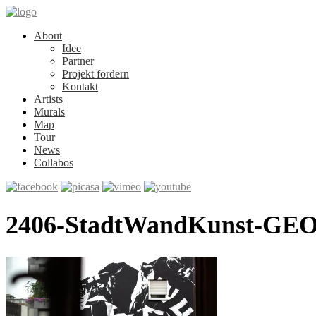
About
Idee
Partner
Projekt fördern
Kontakt
Artists
Murals
Map
Tour
News
Collabos
2406-StadtWandKunst-GEOR