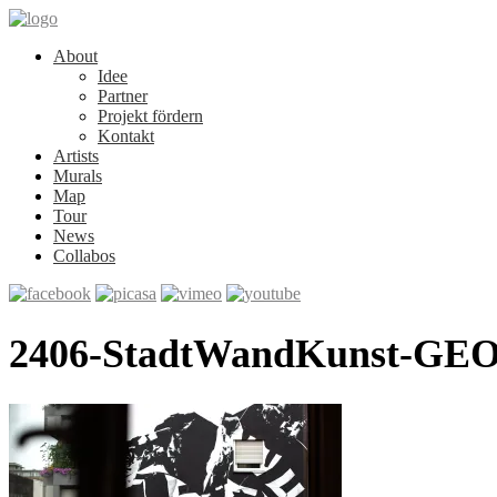
About
Idee
Partner
Projekt fördern
Kontakt
Artists
Murals
Map
Tour
News
Collabos
2406-StadtWandKunst-GEO