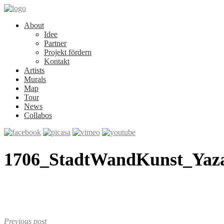
About
Idee
Partner
Projekt fördern
Kontakt
Artists
Murals
Map
Tour
News
Collabos
1706_StadtWandKunst_Yaz
Previous post