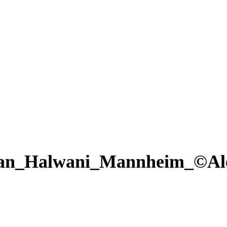
an_Halwani_Mannheim_©Ale