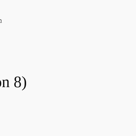
n
n 8)