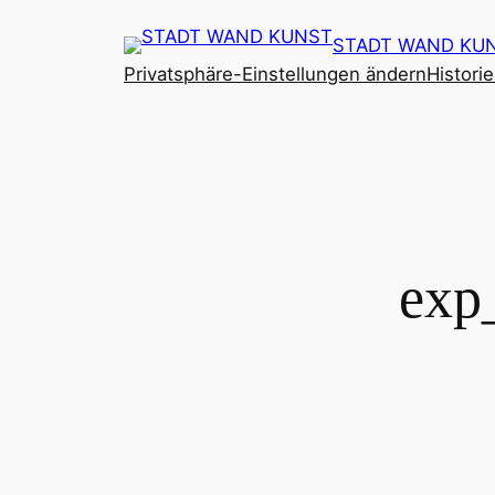
Zum
STADT WAND KU
Inhalt
Privatsphäre-Einstellungen ändern
Histori
springen
exp