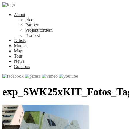
About
Idee
Partner
Projekt fördern
Kontakt
Artists
Murals
Map
Tour
News
Collabos
exp_SWK25xKIT_Fotos_Ta