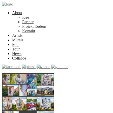
About
Idee
Partner
Projekt fördern
Kontakt
Artists
Murals
Map
Tour
News
Collabos