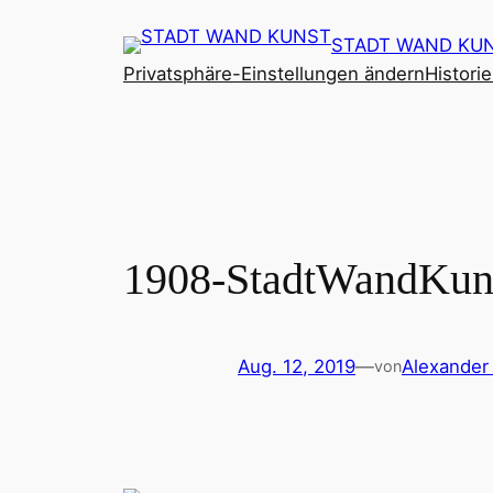
Zum
STADT WAND KU
Inhalt
Privatsphäre-Einstellungen ändern
Histori
springen
1908-StadtWandKuns
Aug. 12, 2019
—
Alexander
von