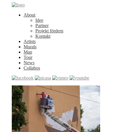
About
Idee
Partner
Projekt fördern
Kontakt
Artists
Murals
Map
Tour
News
Collabos