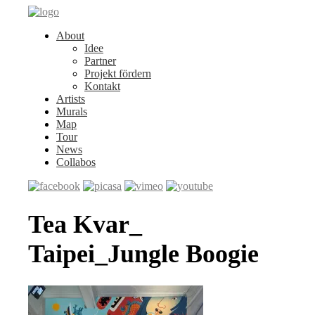
About
Idee
Partner
Projekt fördern
Kontakt
Artists
Murals
Map
Tour
News
Collabos
Tea Kvar_
Taipei_Jungle Boogie