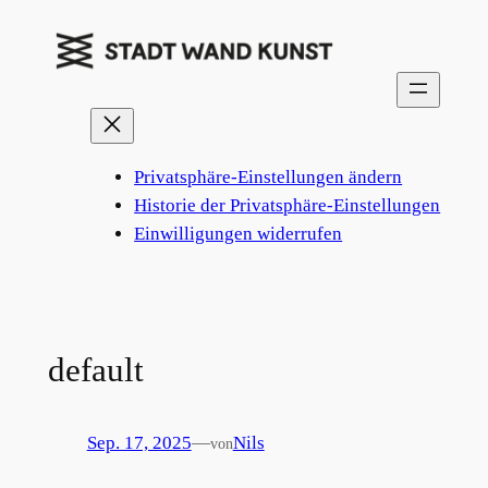
Zum
Inhalt
springen
Privatsphäre-Einstellungen ändern
Historie der Privatsphäre-Einstellungen
Einwilligungen widerrufen
default
Sep. 17, 2025
—
Nils
von