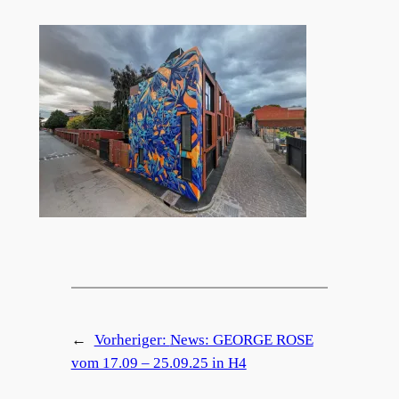
←
Vorheriger:
News: GEORGE ROSE
vom 17.09 – 25.09.25 in H4