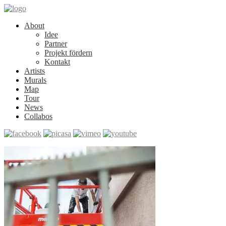
About
Idee
Partner
Projekt fördern
Kontakt
Artists
Murals
Map
Tour
News
Collabos