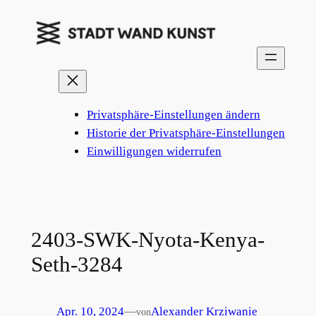
Zum
Inhalt
springen
Privatsphäre-Einstellungen ändern
Historie der Privatsphäre-Einstellungen
Einwilligungen widerrufen
2403-SWK-Nyota-Kenya-
Seth-3284
Apr. 10, 2024
—
Alexander Krziwanie
von