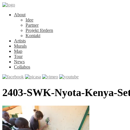
About
Idee
Partner
Projekt fördern
Kontakt
Artists
Murals
Map
Tour
News
Collabos
2403-SWK-Nyota-Kenya-Set