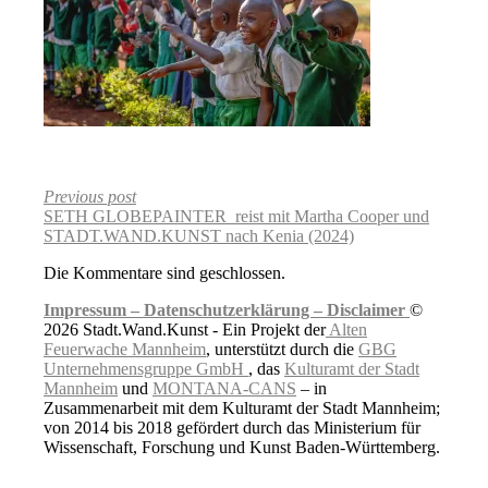
Previous post
SETH GLOBEPAINTER reist mit Martha Cooper und
STADT.WAND.KUNST nach Kenia (2024)
Die Kommentare sind geschlossen.
Impressum –
Datenschutzerklärung –
Disclaimer
©
2026 Stadt.Wand.Kunst - Ein Projekt der
Alten
Feuerwache Mannheim
, unterstützt durch die
GBG
Unternehmensgruppe GmbH
, das
Kulturamt der Stadt
Mannheim
und
MONTANA-CANS
– in
Zusammenarbeit mit dem Kulturamt der Stadt Mannheim;
von 2014 bis 2018 gefördert durch das Ministerium für
Wissenschaft, Forschung und Kunst Baden-Württemberg.