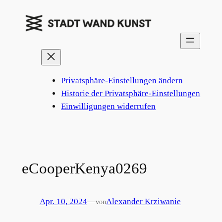
Zum
Inhalt
springen
Privatsphäre-Einstellungen ändern
Historie der Privatsphäre-Einstellungen
Einwilligungen widerrufen
eCooperKenya0269
Apr. 10, 2024
—
Alexander Krziwanie
von