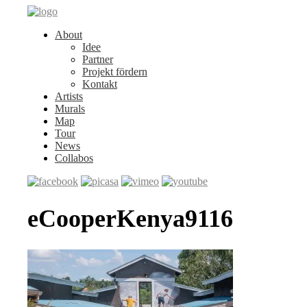
About
Idee
Partner
Projekt fördern
Kontakt
Artists
Murals
Map
Tour
News
Collabos
eCooperKenya9116