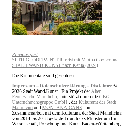
Previous post
SETH GLOBEPAINTER reist mit Martha Cooper und
STADT.WAND.KUNST nach Kenia (2024)
Die Kommentare sind geschlossen.
Impressum –
Datenschutzerklärung –
Disclaimer
©
2026 Stadt.Wand.Kunst - Ein Projekt der
Alten
Feuerwache Mannheim
, unterstützt durch die
GBG
Unternehmensgruppe GmbH
, das
Kulturamt der Stadt
Mannheim
und
MONTANA-CANS
– in
Zusammenarbeit mit dem Kulturamt der Stadt Mannheim;
von 2014 bis 2018 gefördert durch das Ministerium für
Wissenschaft, Forschung und Kunst Baden-Württemberg.