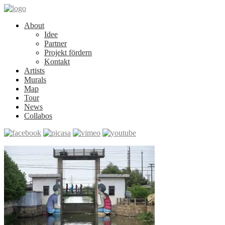
About
Idee
Partner
Projekt fördern
Kontakt
Artists
Murals
Map
Tour
News
Collabos