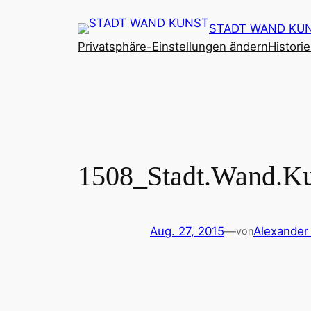
Zum
STADT WAND KU
Inhalt
Privatsphäre-Einstellungen ändern
Histori
springen
1508_Stadt.Wand.
Aug. 27, 2015
—
Alexander
von