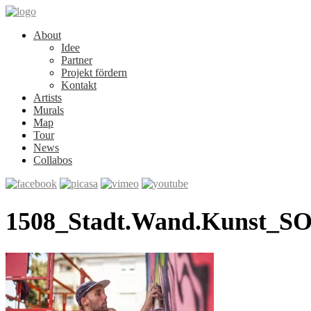
About
Idee
Partner
Projekt fördern
Kontakt
Artists
Murals
Map
Tour
News
Collabos
1508_Stadt.Wand.Kunst_S