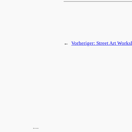
←
Vorheriger:
Street Art Works