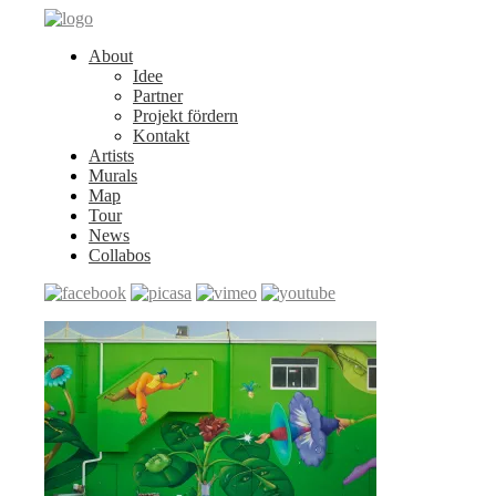
About
Idee
Partner
Projekt fördern
Kontakt
Artists
Murals
Map
Tour
News
Collabos