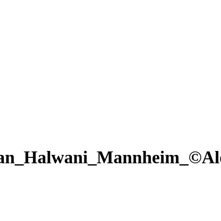
an_Halwani_Mannheim_©Ale