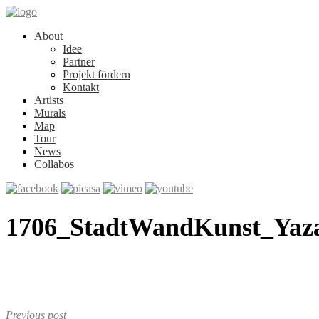
About
Idee
Partner
Projekt fördern
Kontakt
Artists
Murals
Map
Tour
News
Collabos
1706_StadtWandKunst_Yaz
Previous post