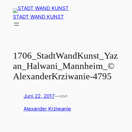
Zum
Inhalt
STADT WAND KUNST
springen
1706_StadtWandKunst_Yaz
an_Halwani_Mannheim_©
AlexanderKrziwanie-4795
Juni 22, 2017
—
von
Alexander Krziwanie