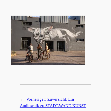
←
Vorheriger:
Zuversicht. Ein
Audiowalk zu STADT.WAND.KUNST