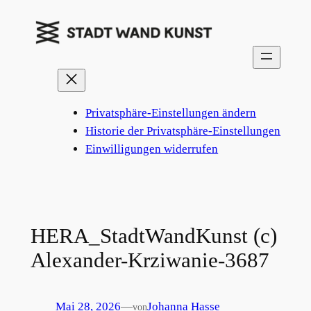
Zum
Inhalt
springen
Privatsphäre-Einstellungen ändern
Historie der Privatsphäre-Einstellungen
Einwilligungen widerrufen
HERA_StadtWandKunst (c)
Alexander-Krziwanie-3687
Mai 28, 2026
—
Johanna Hasse
von