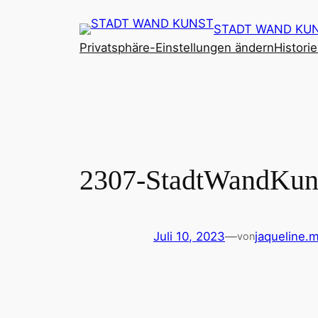
Zum
STADT WAND KU
Inhalt
Privatsphäre-Einstellungen ändern
Histori
springen
2307-StadtWandKun
Juli 10, 2023
—
jaqueline.
von