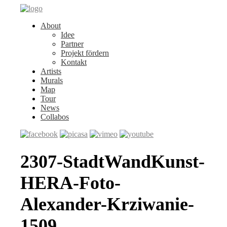
About
Idee
Partner
Projekt fördern
Kontakt
Artists
Murals
Map
Tour
News
Collabos
2307-StadtWandKunst-
HERA-Foto-
Alexander-Krziwanie-
1509