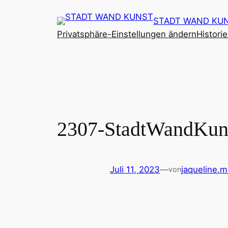
Zum
STADT WAND KU
Inhalt
Privatsphäre-Einstellungen ändern
Histori
springen
2307-StadtWandKun
Juli 11, 2023
—
jaqueline.
von