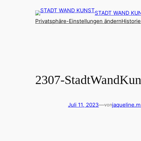
Zum
STADT WAND KU
Inhalt
Privatsphäre-Einstellungen ändern
Histori
springen
2307-StadtWandKun
Juli 11, 2023
—
jaqueline.
von