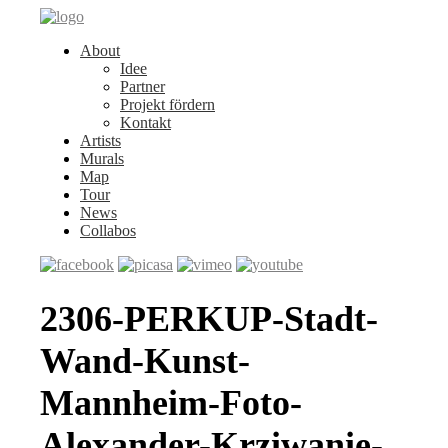
About
Idee
Partner
Projekt fördern
Kontakt
Artists
Murals
Map
Tour
News
Collabos
2306-PERKUP-Stadt-
Wand-Kunst-
Mannheim-Foto-
Alexander-Krziwanie-