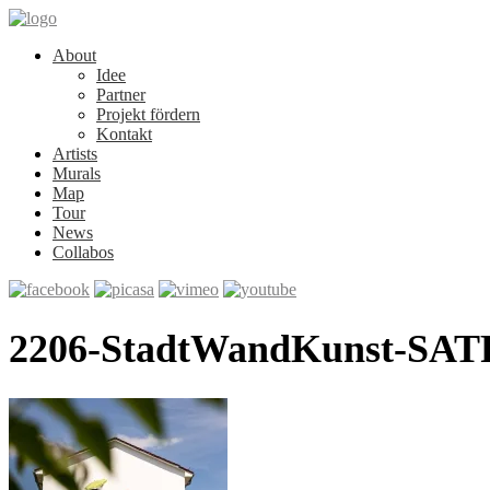
About
Idee
Partner
Projekt fördern
Kontakt
Artists
Murals
Map
Tour
News
Collabos
2206-StadtWandKunst-SATR