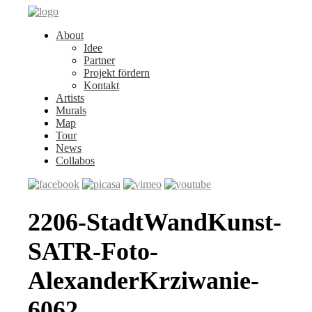
About
Idee
Partner
Projekt fördern
Kontakt
Artists
Murals
Map
Tour
News
Collabos
2206-StadtWandKunst-
SATR-Foto-
AlexanderKrziwanie-
6062