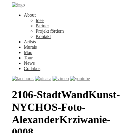
About
Idee
Partner
Projekt fördern
Kontakt
Artists
Murals
Map
Tour
News
Collabos
2106-StadtWandKunst-
NYCHOS-Foto-
AlexanderKrziwanie-
0008