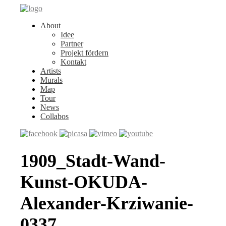
About
Idee
Partner
Projekt fördern
Kontakt
Artists
Murals
Map
Tour
News
Collabos
1909_Stadt-Wand-
Kunst-OKUDA-
Alexander-Krziwanie-
0337