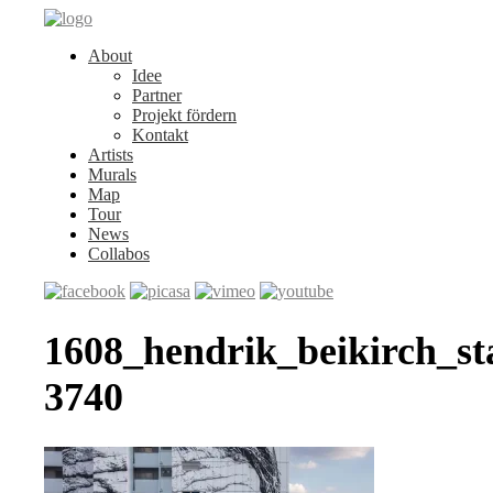
About
Idee
Partner
Projekt fördern
Kontakt
Artists
Murals
Map
Tour
News
Collabos
1608_hendrik_beikirch_s
3740