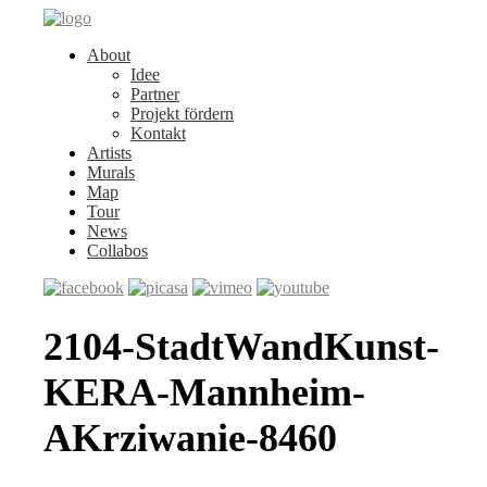
About
Idee
Partner
Projekt fördern
Kontakt
Artists
Murals
Map
Tour
News
Collabos
2104-StadtWandKunst-
KERA-Mannheim-
AKrziwanie-8460