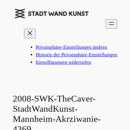
Zum
Inhalt
springen
Privatsphäre-Einstellungen ändern
Historie der Privatsphäre-Einstellungen
Einwilligungen widerrufen
2008-SWK-TheCaver-
StadtWandKunst-
Mannheim-Akrziwanie-
4369