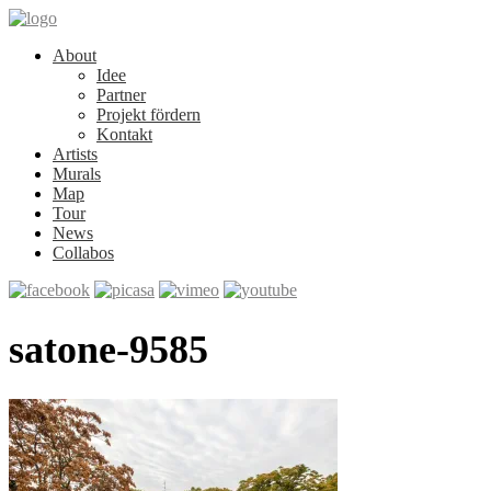
About
Idee
Partner
Projekt fördern
Kontakt
Artists
Murals
Map
Tour
News
Collabos
satone-9585