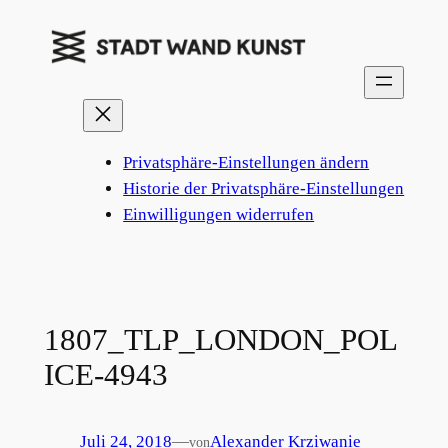
Zum
Inhalt
springen
Privatsphäre-Einstellungen ändern
Historie der Privatsphäre-Einstellungen
Einwilligungen widerrufen
1807_TLP_LONDON_POL
ICE-4943
Juli 24, 2018
—
Alexander Krziwanie
von